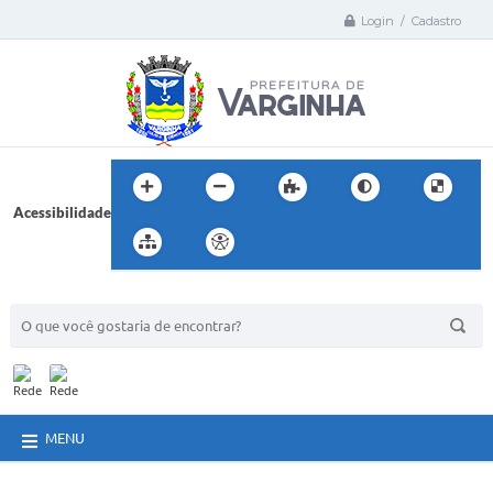
Login / Cadastro
Acessibilidade
BUSCA DO SITE:
MENU