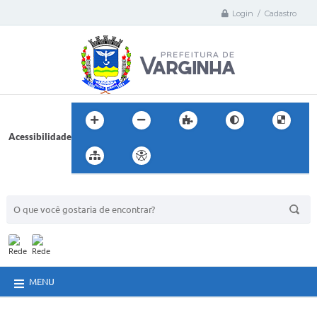
Login / Cadastro
Acessibilidade
BUSCA DO SITE:
MENU