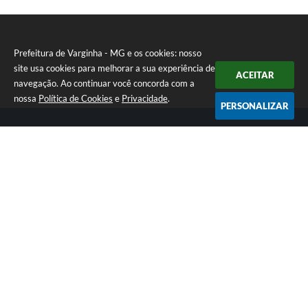
Prefeitura de Varginha - MG e os cookies: nosso
site usa cookies para melhorar a sua experiência de
ACEITAR
navegação. Ao continuar você concorda com a
nossa
Política de Cookies
e
Privacidade
.
PERSONALIZAR
Telefone: (35) 3690-2000
Endereço: Rua Júlio Paulo Marcellini, nº 50 | CEP: 37018-050
Atendimento de Segunda-feira a Sexta-feira das 07h30 as 17h30
CNPJ: 18.240.119/0001-05
Prefeitura de Varginha - MG
Versão do Sistema:
3.5.3 - 19/06/2026
Portal atualizado em:
07/08/2026 17:04
Dados Abertos
Copyright Instar - 2006-2026. Todos os direitos reservados -
Instar Tecnologia