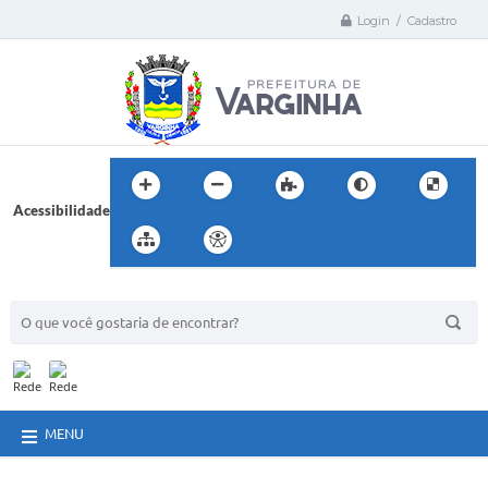
Login / Cadastro
Acessibilidade
BUSCA DO SITE:
MENU