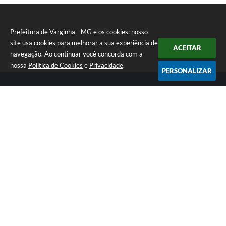
Prefeitura de Varginha - MG e os cookies: nosso
site usa cookies para melhorar a sua experiência de
ACEITAR
navegação. Ao continuar você concorda com a
nossa
Política de Cookies
e
Privacidade
.
PERSONALIZAR
Telefone: (35) 3690-2000
Endereço: Rua Júlio Paulo Marcellini, nº 50 | CEP: 37018-050
Atendimento de Segunda-feira a Sexta-feira das 07h30 as 17h30
CNPJ: 18.240.119/0001-05
Prefeitura de Varginha - MG
Versão do Sistema:
3.5.3 - 19/06/2026
Portal atualizado em:
07/08/2026 17:04
Dados Abertos
Copyright Instar - 2006-2026. Todos os direitos reservados -
Instar Tecnologia