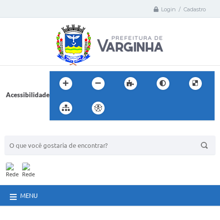
Login / Cadastro
Acessibilidade
BUSCA DO SITE:
MENU