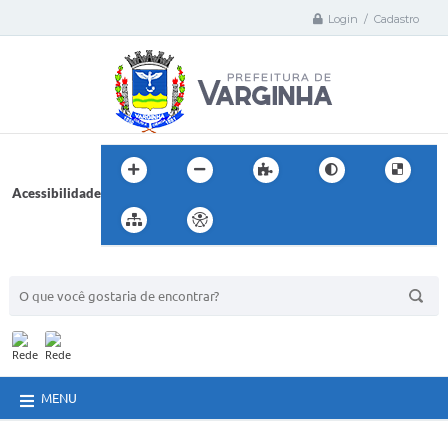
Login / Cadastro
Acessibilidade
BUSCA DO SITE:
MENU