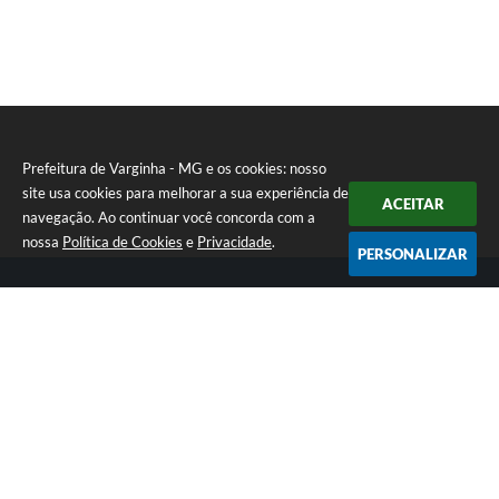
Prefeitura de Varginha - MG e os cookies: nosso
site usa cookies para melhorar a sua experiência de
ACEITAR
navegação. Ao continuar você concorda com a
nossa
Política de Cookies
e
Privacidade
.
PERSONALIZAR
Telefone: (35) 3690-2000
Endereço: Rua Júlio Paulo Marcellini, nº 50 | CEP: 37018-050
Atendimento de Segunda-feira a Sexta-feira das 07h30 as 17h30
CNPJ: 18.240.119/0001-05
Prefeitura de Varginha - MG
Versão do Sistema:
3.5.3 - 19/06/2026
Portal atualizado em:
06/08/2026 16:48
Dados Abertos