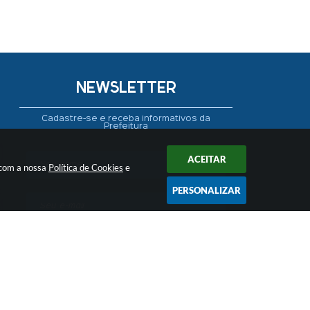
NEWSLETTER
Cadastre-se e receba informativos da
Prefeitura
ACEITAR
 com a nossa
Política de Cookies
e
PERSONALIZAR
CADASTRAR