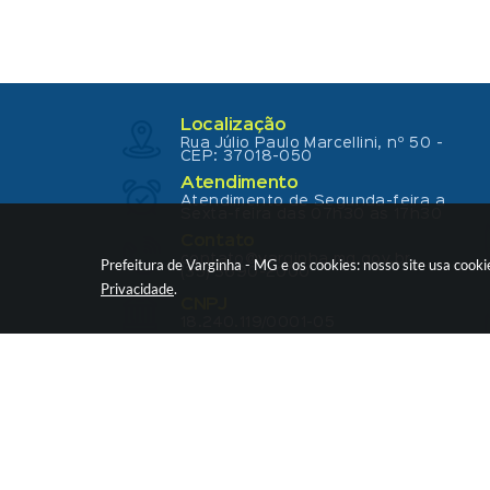
Localização
Rua Júlio Paulo Marcellini, nº 50 -
CEP: 37018-050
Atendimento
Atendimento de Segunda-feira a
Sexta-feira das 07h30 as 17h30
Contato
contato@varginha.mg.gov.br
Prefeitura de Varginha - MG e os cookies: nosso site usa coo
(35) 3690-2000
Privacidade
.
CNPJ
18.240.119/0001-05