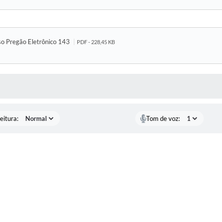
so Pregão Eletrônico 143
PDF - 228,45 KB
 MÍDIAS
eitura:
Tom de voz: