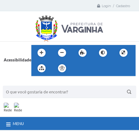
Login / Cadastro
Acessibilidade
BUSCA DO SITE:
MENU