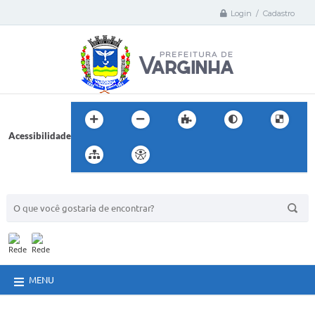
Login / Cadastro
Acessibilidade
BUSCA DO SITE:
MENU