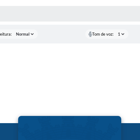
 MÍDIAS
eitura:
Tom de voz: