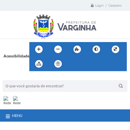
Login / Cadastro
Acessibilidade
BUSCA DO SITE:
MENU