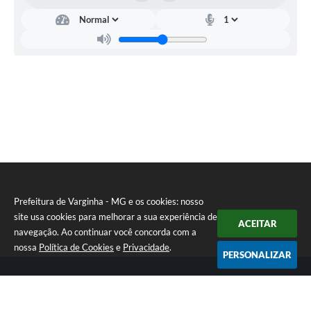
Prefeitura de Varginha - MG e os cookies: nosso
site usa cookies para melhorar a sua experiência de
ACEITAR
navegação. Ao continuar você concorda com a
nossa
Política de Cookies
e
Privacidade
.
PERSONALIZAR
Telefone: (35) 3690-2000
Endereço: Rua Júlio Paulo Marcellini, nº 50 | CEP: 37018-050
Atendimento de Segunda-feira a Sexta-feira das 07h30 as 17h30