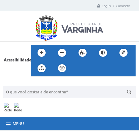
Login / Cadastro
Acessibilidade
BUSCA DO SITE:
MENU