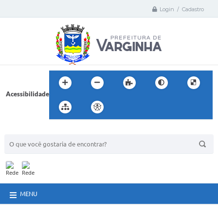
Login / Cadastro
Acessibilidade
BUSCA DO SITE:
MENU