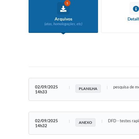
5
Arquivos
Detal
(atas, homologações, etc)
02/09/2025
pesquisa de m
PLANILHA
14h33
02/09/2025
DFD - testes rap
ANEXO
14h32