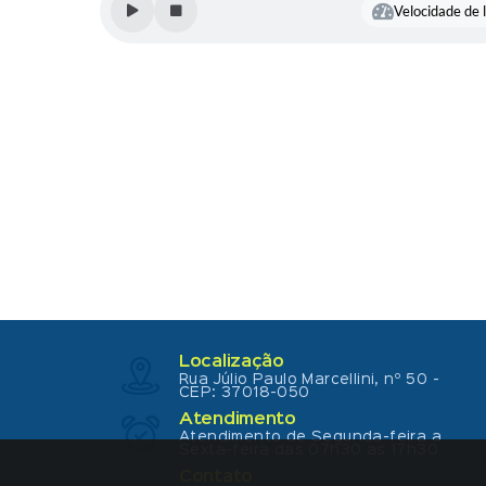
Velocidade de l
Localização
Rua Júlio Paulo Marcellini, nº 50 -
CEP: 37018-050
Atendimento
Atendimento de Segunda-feira a
Sexta-feira das 07h30 as 17h30
Contato