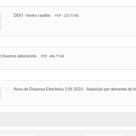
DDO - testes rapidos
PDF - 225,75 KB
r insumos laboratorio
PDF - 486,77 KB
Aviso de Dispensa Eletrônica 118-2025 - Aquisição por demanda de I
 MÍDIAS