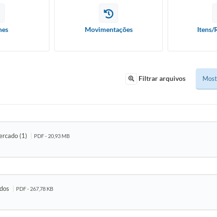
hes
Movimentações
Itens/
Filtrar arquivos
ercado (1)
PDF - 20,93 MB
idos
PDF - 267,78 KB