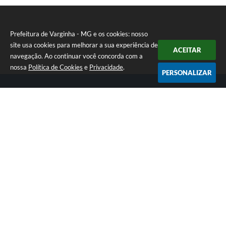
Prefeitura de Varginha - MG e os cookies: nosso
site usa cookies para melhorar a sua experiência de
ACEITAR
navegação. Ao continuar você concorda com a
nossa
Política de Cookies
e
Privacidade
.
PERSONALIZAR
Telefone: (35) 3690-2000
Endereço: Rua Júlio Paulo Marcellini, nº 50 | CEP: 37018-050
Atendimento de Segunda-feira a Sexta-feira das 07h30 as 17h30
CNPJ: 18.240.119/0001-05
Prefeitura de Varginha - MG
Versão do Sistema:
3.5.3 - 19/06/2026
Portal atualizado em:
06/08/2026 16:48
Dados Abertos
Copyright Instar - 2006-2026. Todos os direitos reservados -
Instar Tecnologia