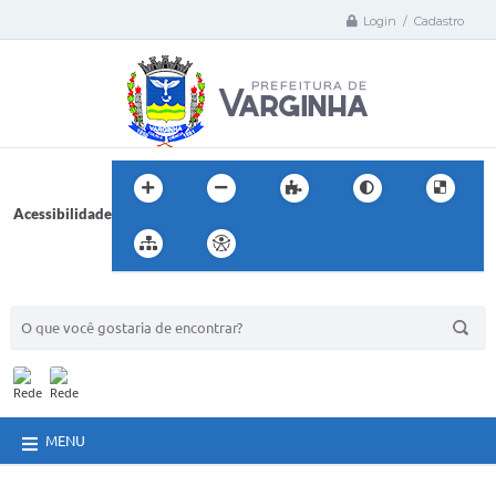
Login / Cadastro
Acessibilidade
BUSCA DO SITE:
MENU