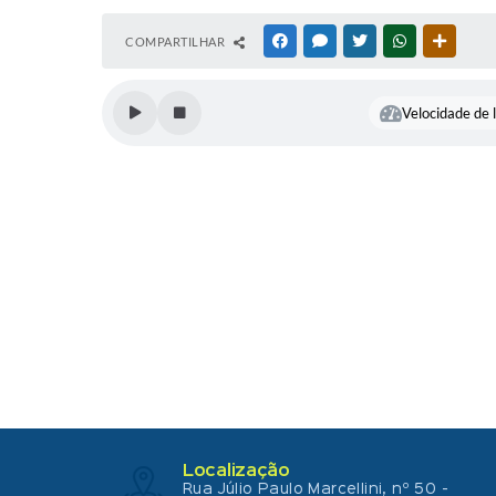
COMPARTILHAR
FACEBOOK
MESSENGER
TWITTER
WHATSAPP
OUTRAS
Velocidade de l
Localização
Rua Júlio Paulo Marcellini, nº 50 -