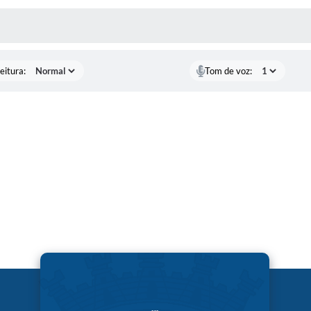
 MÍDIAS
eitura:
Tom de voz: