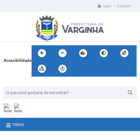
Login / Cadastro
Acessibilidade
BUSCA DO SITE:
MENU