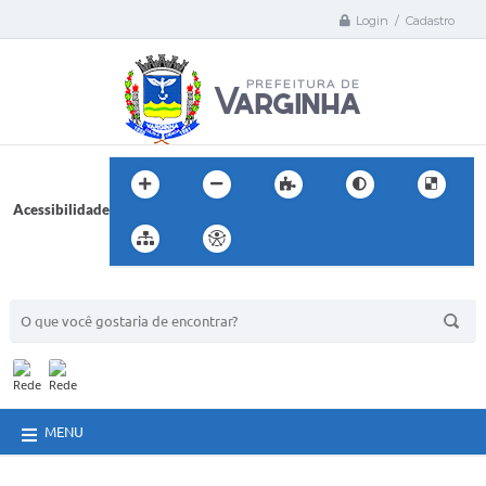
Login / Cadastro
Acessibilidade
BUSCA DO SITE:
MENU