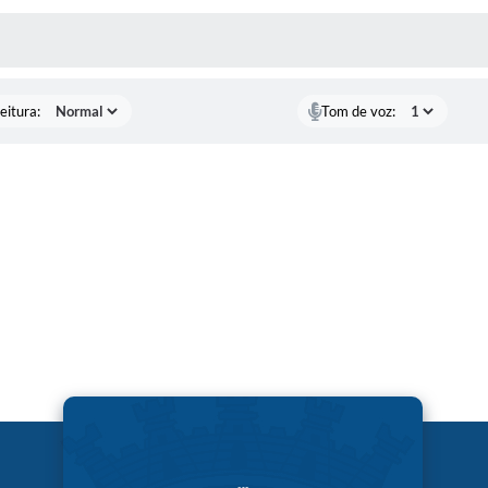
 MÍDIAS
eitura:
Tom de voz: