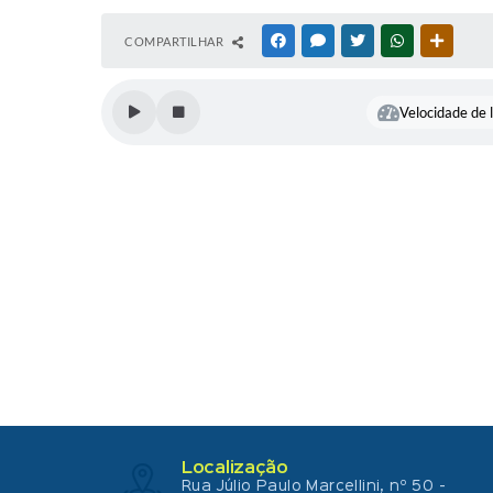
COMPARTILHAR
FACEBOOK
MESSENGER
TWITTER
WHATSAPP
OUTRAS
Velocidade de l
Localização
Rua Júlio Paulo Marcellini, nº 50 -