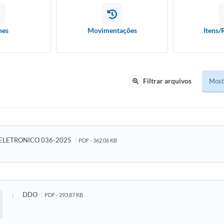
hes
Movimentações
Itens/
Filtrar arquivos
ELETRONICO 036-2025
PDF - 362,06 KB
DDO
PDF - 293,87 KB