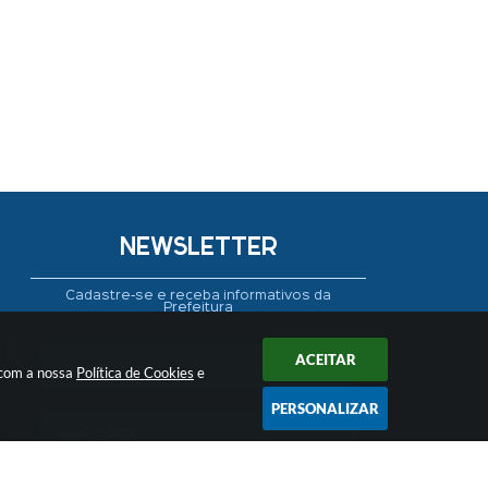
NEWSLETTER
Cadastre-se e receba informativos da
Prefeitura
ACEITAR
 com a nossa
Política de Cookies
e
PERSONALIZAR