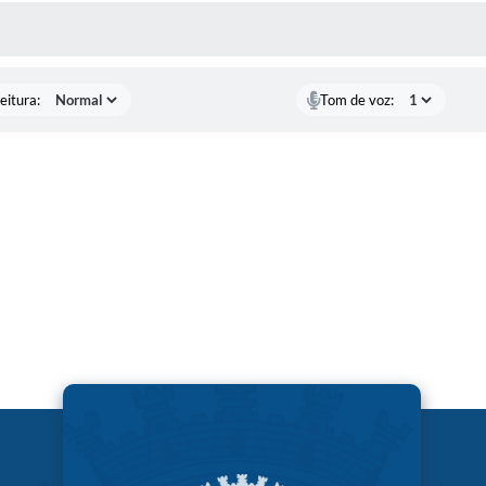
 MÍDIAS
eitura:
Tom de voz: