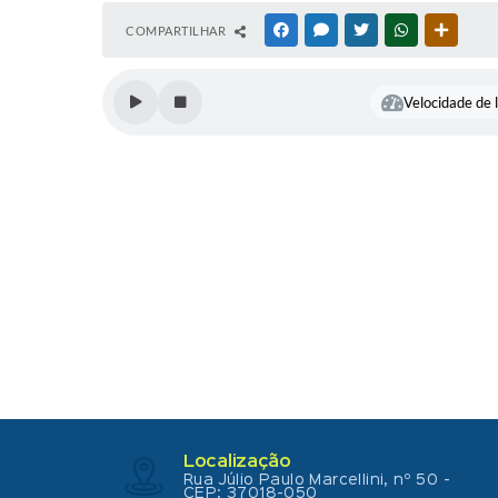
COMPARTILHAR
FACEBOOK
MESSENGER
TWITTER
WHATSAPP
OUTRAS
Velocidade de l
Localização
Rua Júlio Paulo Marcellini, nº 50 -
CEP: 37018-050