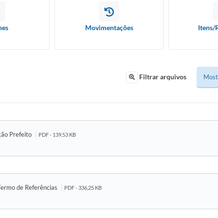
hes
Movimentações
Itens/
Filtrar arquivos
ção Prefeito
PDF - 139,53 KB
Termo de Referências
PDF - 336,25 KB