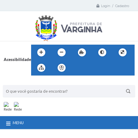
Login / Cadastro
Acessibilidade
BUSCA DO SITE:
MENU