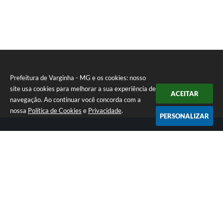
Prefeitura de Varginha - MG e os cookies: nosso
site usa cookies para melhorar a sua experiência de
ACEITAR
navegação. Ao continuar você concorda com a
nossa
Política de Cookies
e
Privacidade
.
PERSONALIZAR
Telefone: (35) 3690-2000
Endereço: Rua Júlio Paulo Marcellini, nº 50 | CEP: 37018-050
Atendimento de Segunda-feira a Sexta-feira das 07h30 as 17h30
CNPJ: 18.240.119/0001-05
Prefeitura de Varginha - MG
Versão do Sistema:
3.5.3 - 19/06/2026
Portal atualizado em:
07/08/2026 17:04
Dados Abertos