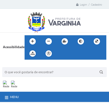
Login / Cadastro
Acessibilidade
BUSCA DO SITE:
MENU