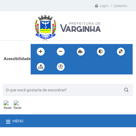
Login / Cadastro
Acessibilidade
BUSCA DO SITE:
MENU