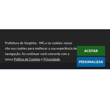
Prefeitura de Varginha - MG e os cookies: nosso
site usa cookies para melhorar a sua experiência de
ACEITAR
navegação. Ao continuar você concorda com a
nossa
Política de Cookies
e
Privacidade
.
PERSONALIZAR
Telefone: (35) 3690-2000
Endereço: Rua Júlio Paulo Marcellini, nº 50 | CEP: 37018-050
Atendimento de Segunda-feira a Sexta-feira das 07h30 as 17h30
CNPJ: 18.240.119/0001-05
Prefeitura de Varginha - MG
Versão do Sistema:
3.5.3 - 19/06/2026
Portal atualizado em:
06/08/2026 14:59
Dados Abertos