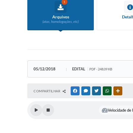
1
Arquivos
Detal
(atas, homologações, etc)
05/12/2018
EDITAL
PDF - 248,09 KB
COMPARTILHAR
FACEBOOK
MESSENGER
TWITTER
WHATSAPP
OUTRAS
Velocidade de l