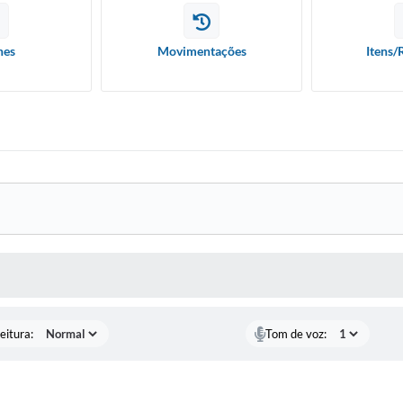
hes
Movimentações
Itens/
 MÍDIAS
eitura:
Tom de voz: