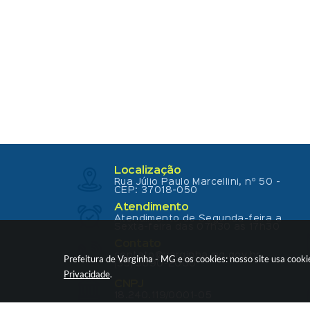
Localização
Rua Júlio Paulo Marcellini, nº 50 -
CEP: 37018-050
Atendimento
Atendimento de Segunda-feira a
Sexta-feira das 07h30 as 17h30
Contato
contato@varginha.mg.gov.br
Prefeitura de Varginha - MG e os cookies: nosso site usa coo
(35) 3690-2000
Privacidade
.
CNPJ
18.240.119/0001-05