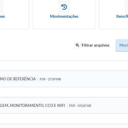
hes
Movimentações
Itens/
Filtrar arquivos
ERMO DE REFERÊNCIA
PDF - 27,09 MB
ETAGEM, MONITORAMENTO, CCO E WIFI
PDF - 593,87 KB