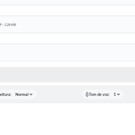
P - 1,28 MB
 MÍDIAS
eitura:
Tom de voz: