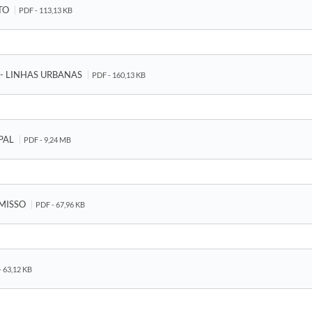
ATO
PDF - 113,13 KB
 - LINHAS URBANAS
PDF - 160,13 KB
IPAL
PDF - 9,24 MB
OMISSO
PDF - 67,96 KB
- 63,12 KB