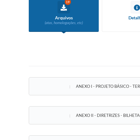
19
Arquivos
Detal
(atas, homologações, etc)
ANEXO I - PROJETO BÁSICO - T
ANEXO II - DIRETRIZES - BILH