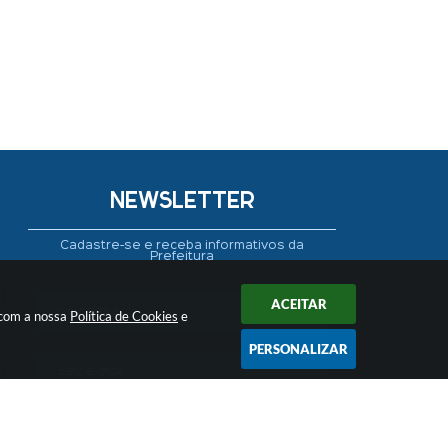
NEWSLETTER
Cadastre-se e receba informativos da
Prefeitura
ACEITAR
 com a nossa
Política de Cookies
e
PERSONALIZAR
CADASTRAR