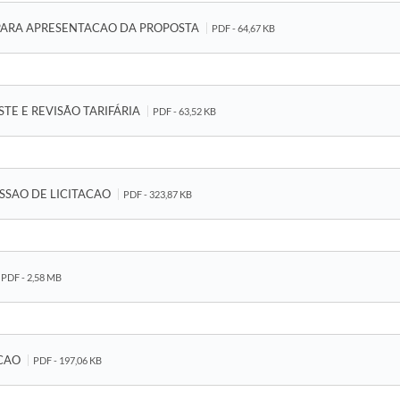
 PARA APRESENTACAO DA PROPOSTA
PDF - 64,67 KB
USTE E REVISÃO TARIFÁRIA
PDF - 63,52 KB
SSAO DE LICITACAO
PDF - 323,87 KB
PDF - 2,58 MB
ACAO
PDF - 197,06 KB