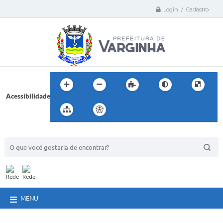
Login / Cadastro
Acessibilidade
BUSCA DO SITE:
MENU