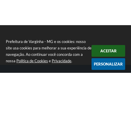
Prefeitura de Varginha - MG e os cookies: nosso
site usa cookies para melhorar a sua experiência de
ACEITAR
navegação. Ao continuar você concorda com a
nossa
Política de Cookies
e
Privacidade
.
PERSONALIZAR
Telefone: (35) 3690-2000
Endereço: Rua Júlio Paulo Marcellini, nº 50 | CEP: 37018-050
Atendimento de Segunda-feira a Sexta-feira das 07h30 as 17h30
CNPJ: 18.240.119/0001-05
Prefeitura de Varginha - MG
Versão do Sistema:
3.5.3 - 19/06/2026
Portal atualizado em:
07/08/2026 17:04
Dados Abertos