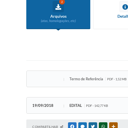
2
Arquivos
Detal
(atas, homologações, etc)
Termo de Referência
PDF - 1,52 MB
19/09/2018
EDITAL
PDF - 142,77 KB
COMPARTILHAR
FACEBOOK
MESSENGER
TWITTER
WHATSAPP
OUTRAS