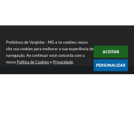
Prefeitura de Varginha - MG e os cookies: nosso
site usa cookies para melhorar a sua experiência de
ACEITAR
navegação. Ao continuar você concorda com a
nossa
Política de Cookies
e
Privacidade
.
PERSONALIZAR
Telefone: (35) 3690-2000
Endereço: Rua Júlio Paulo Marcellini, nº 50 | CEP: 37018-050
Atendimento de Segunda-feira a Sexta-feira das 07h30 as 17h30
CNPJ: 18.240.119/0001-05
Prefeitura de Varginha - MG
Versão do Sistema:
3.5.3 - 19/06/2026
Portal atualizado em:
07/08/2026 17:04
Dados Abertos