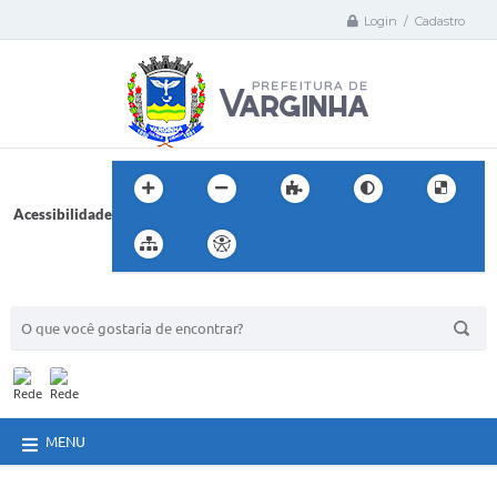
Login / Cadastro
Acessibilidade
BUSCA DO SITE:
MENU