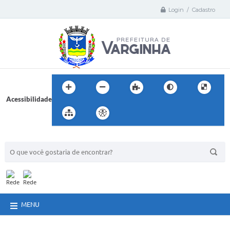
Login / Cadastro
Acessibilidade
BUSCA DO SITE:
MENU