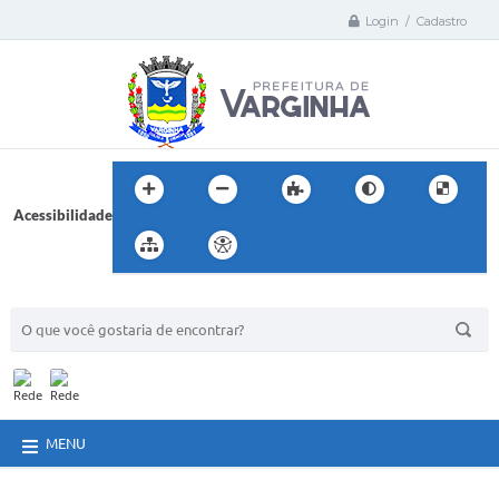
Login / Cadastro
Acessibilidade
BUSCA DO SITE:
MENU