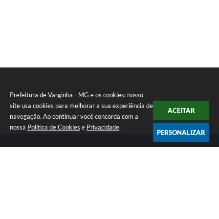
Prefeitura de Varginha - MG e os cookies: nosso
site usa cookies para melhorar a sua experiência de
ACEITAR
navegação. Ao continuar você concorda com a
nossa
Política de Cookies
e
Privacidade
.
PERSONALIZAR
Telefone: (35) 3690-2000
Endereço: Rua Júlio Paulo Marcellini, nº 50 | CEP: 37018-050
Atendimento de Segunda-feira a Sexta-feira das 07h30 as 17h30
CNPJ: 18.240.119/0001-05
Prefeitura de Varginha - MG
Versão do Sistema:
3.5.3 - 19/06/2026