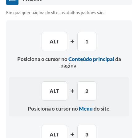
Em qualquer página do site, os atalhos padrões são:
ALT
1
Posiciona o cursor no
Conteúdo principal
da
página.
ALT
2
Posiciona o cursor no
Menu
do site.
ALT
3