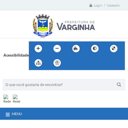
Login / Cadastro
Acessibilidade
BUSCA DO SITE:
MENU