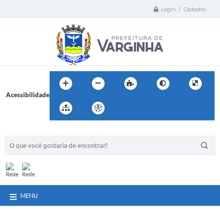
Login / Cadastro
Acessibilidade
BUSCA DO SITE:
MENU