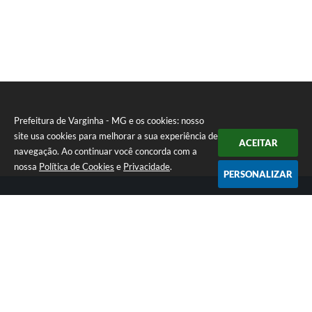
Prefeitura de Varginha - MG e os cookies: nosso
site usa cookies para melhorar a sua experiência de
ACEITAR
navegação. Ao continuar você concorda com a
nossa
Política de Cookies
e
Privacidade
.
PERSONALIZAR
Telefone: (35) 3690-2000
Endereço: Rua Júlio Paulo Marcellini, nº 50 | CEP: 37018-050
Atendimento de Segunda-feira a Sexta-feira das 07h30 as 17h30
CNPJ: 18.240.119/0001-05
Prefeitura de Varginha - MG
Versão do Sistema:
3.5.3 - 19/06/2026
Portal atualizado em:
07/08/2026 17:04
Dados Abertos