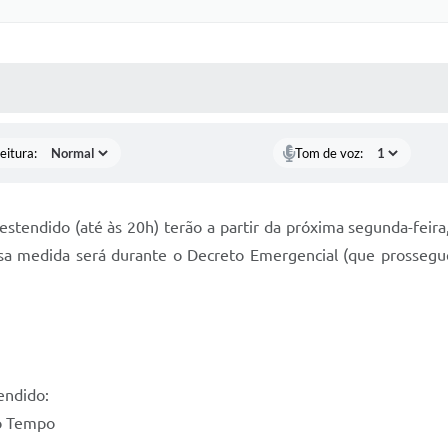
 MÍDIAS
RECEBA NOTÍCIAS
eitura:
Tom de voz:
tendido (até às 20h) terão a partir da próxima segunda-feira, 
Essa medida será durante o Decreto Emergencial (que prossegu
endido:
vo Tempo