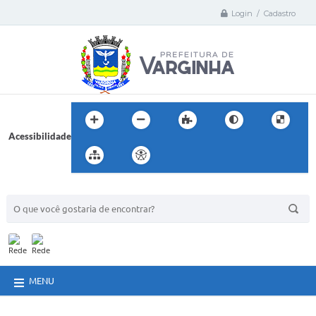
Login / Cadastro
Acessibilidade
BUSCA DO SITE:
MENU