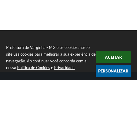
Prefeitura de Varginha - MG e os cookies: nosso
site usa cookies para melhorar a sua experiência de
ACEITAR
navegação. Ao continuar você concorda com a
nossa
Política de Cookies
e
Privacidade
.
PERSONALIZAR
Telefone: (35) 3690-2000
Endereço: Rua Júlio Paulo Marcellini, nº 50 | CEP: 37018-050
Atendimento de Segunda-feira a Sexta-feira das 07h30 as 17h30
CNPJ: 18.240.119/0001-05
Prefeitura de Varginha - MG
Versão do Sistema:
3.5.3 - 19/06/2026
Portal atualizado em:
07/08/2026 17:04
Dados Abertos