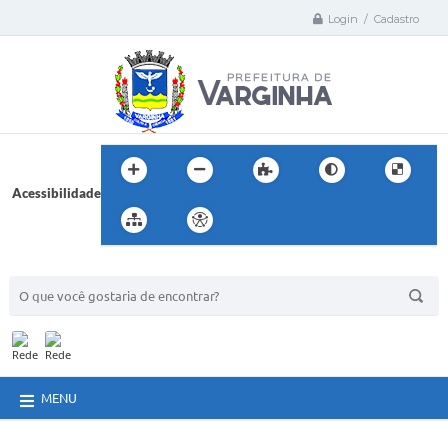
Login / Cadastro
Acessibilidade
BUSCA DO SITE:
MENU