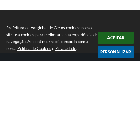
Prefeitura de Varginha - MG e os cookies: nosso
site usa cookies para melhorar a sua experiência de
ACEITAR
navegação. Ao continuar você concorda com a
nossa
Política de Cookies
e
Privacidade
.
PERSONALIZAR
Telefone: (35) 3690-2000
Endereço: Rua Júlio Paulo Marcellini, nº 50 | CEP: 37018-050
Atendimento de Segunda-feira a Sexta-feira das 07h30 as 17h30
CNPJ: 18.240.119/0001-05
Prefeitura de Varginha - MG
Versão do Sistema:
3.5.3 - 19/06/2026
Portal atualizado em:
06/08/2026 16:48
Dados Abertos
Copyright Instar - 2006-2026. Todos os direitos reservados -
Instar Tecnologia