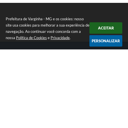
Prefeitura de Varginha - MG e os cookies: nosso
site usa cookies para melhorar a sua experiência de
ACEITAR
navegação. Ao continuar você concorda com a
nossa
Política de Cookies
e
Privacidade
.
PERSONALIZAR
Telefone: (35) 3690-2000
Endereço: Rua Júlio Paulo Marcellini, nº 50 | CEP: 37018-050
Atendimento de Segunda-feira a Sexta-feira das 07h30 as 17h30
CNPJ: 18.240.119/0001-05
Prefeitura de Varginha - MG
Versão do Sistema:
3.5.3 - 19/06/2026
Portal atualizado em:
07/08/2026 17:04
Dados Abertos
Copyright Instar - 2006-2026. Todos os direitos reservados -
Instar Tecnologia