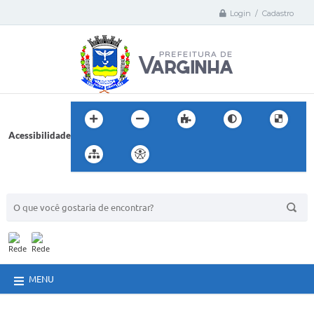
Login / Cadastro
Acessibilidade
BUSCA DO SITE:
MENU