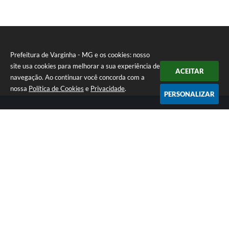
Prefeitura de Varginha - MG e os cookies: nosso
site usa cookies para melhorar a sua experiência de
ACEITAR
navegação. Ao continuar você concorda com a
nossa
Política de Cookies
e
Privacidade
.
PERSONALIZAR
Telefone: (35) 3690-2000
Endereço: Rua Júlio Paulo Marcellini, nº 50 | CEP: 37018-050
Atendimento de Segunda-feira a Sexta-feira das 07h30 as 17h30
CNPJ: 18.240.119/0001-05
Prefeitura de Varginha - MG
Versão do Sistema:
3.5.3 - 19/06/2026
Portal atualizado em:
07/08/2026 17:04
Dados Abertos
Copyright Instar - 2006-2026. Todos os direitos reservados -