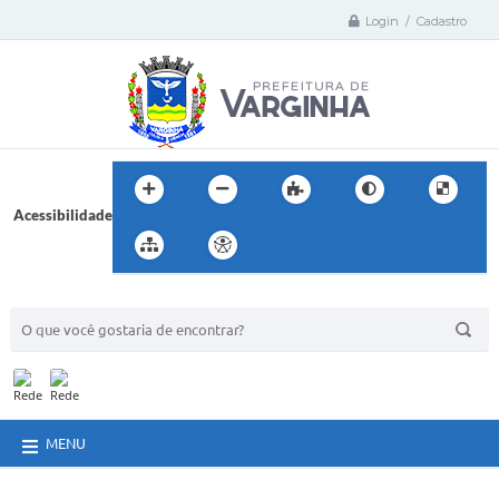
Login / Cadastro
Acessibilidade
BUSCA DO SITE:
MENU