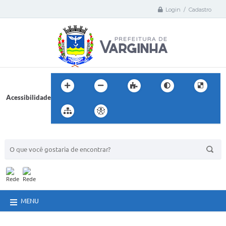
Login / Cadastro
Acessibilidade
BUSCA DO SITE:
MENU