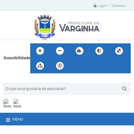
Login / Cadastro
Acessibilidade
BUSCA DO SITE:
MENU