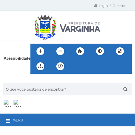
Login / Cadastro
Acessibilidade
BUSCA DO SITE:
MENU