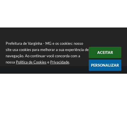
Prefeitura de Varginha - MG e os cookies: nosso
site usa cookies para melhorar a sua experiência de
ACEITAR
navegação. Ao continuar você concorda com a
nossa
Política de Cookies
e
Privacidade
.
PERSONALIZAR
Telefone: (35) 3690-2000
Endereço: Rua Júlio Paulo Marcellini, nº 50 | CEP: 37018-050
Atendimento de Segunda-feira a Sexta-feira das 07h30 as 17h30
CNPJ: 18.240.119/0001-05
Prefeitura de Varginha - MG
Versão do Sistema:
3.5.3 - 19/06/2026
Portal atualizado em:
07/08/2026 17:04
Dados Abertos