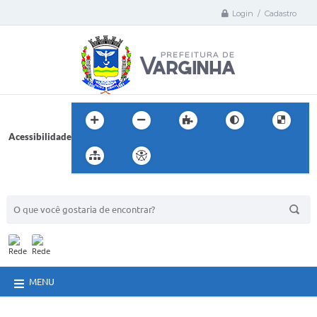
Login / Cadastro
Acessibilidade
BUSCA DO SITE:
MENU