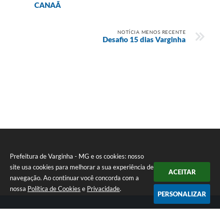
CANAÃ
NOTÍCIA MENOS RECENTE
Desafio 15 dias Varginha
Prefeitura de Varginha - MG e os cookies: nosso
site usa cookies para melhorar a sua experiência de
ACEITAR
navegação. Ao continuar você concorda com a
nossa
Política de Cookies
e
Privacidade
.
PERSONALIZAR
Telefone: (35) 3690-2000