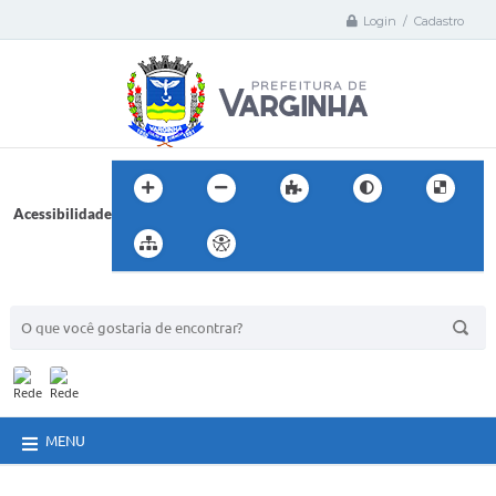
Login / Cadastro
Acessibilidade
BUSCA DO SITE:
MENU