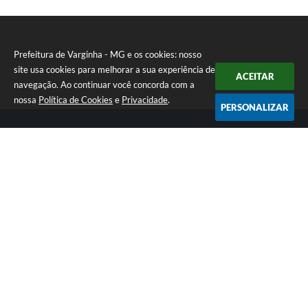
Prefeitura de Varginha - MG e os cookies: nosso
site usa cookies para melhorar a sua experiência de
ACEITAR
navegação. Ao continuar você concorda com a
nossa
Política de Cookies
e
Privacidade
.
PERSONALIZAR
Telefone: (35) 3690-2000
Endereço: Rua Júlio Paulo Marcellini, nº 50 | CEP: 37018-050
Atendimento de Segunda-feira a Sexta-feira das 07h30 as 17h30
CNPJ: 18.240.119/0001-05
Prefeitura de Varginha - MG
Versão do Sistema:
3.5.3 - 19/06/2026
Portal atualizado em:
07/08/2026 17:04
Dados Abertos
Copyright Instar - 2006-2026. Todos os direitos reservados -
Instar Tecnologia