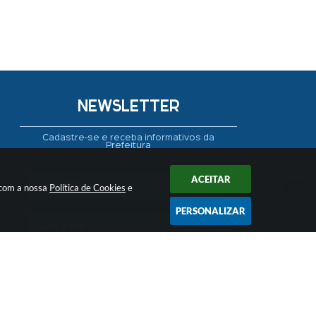
NEWSLETTER
Cadastre-se e receba informativos da
Prefeitura
ACEITAR
 com a nossa
Política de Cookies
e
PERSONALIZAR
CADASTRAR