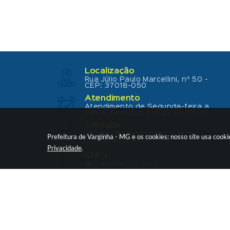
Localização
Rua Júlio Paulo Marcellini, nº 50 -
CEP: 37018-050
Atendimento
Atendimento de Segunda-feira a
Sexta-feira das 07h30 as 17h30
Contato
contato@varginha.mg.gov.br
Prefeitura de Varginha - MG e os cookies: nosso site usa coo
(35) 3690-2000
Privacidade
.
CNPJ
18.240.119/0001-05