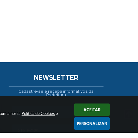
NEWSLETTER
Cadastre-se e receba informativos da
Prefeitura
ACEITAR
 com a nossa
Política de Cookies
e
PERSONALIZAR