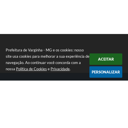
Prefeitura de Varginha - MG e os cookies: nosso
site usa cookies para melhorar a sua experiência de
ACEITAR
navegação. Ao continuar você concorda com a
nossa
Política de Cookies
e
Privacidade
.
PERSONALIZAR
Telefone: (35) 3690-2000
Endereço: Rua Júlio Paulo Marcellini, nº 50 | CEP: 37018-050
Atendimento de Segunda-feira a Sexta-feira das 07h30 as 17h30
CNPJ: 18.240.119/0001-05
Prefeitura de Varginha - MG
Versão do Sistema:
3.5.3 - 19/06/2026
Portal atualizado em:
06/08/2026 16:48
Dados Abertos