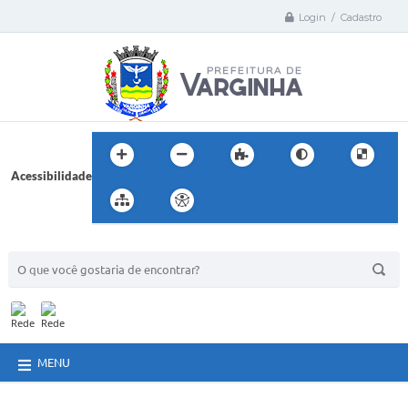
Login / Cadastro
Acessibilidade
BUSCA DO SITE:
MENU