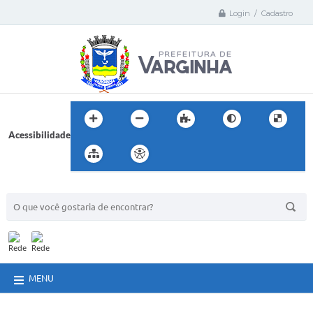
Login / Cadastro
Acessibilidade
BUSCA DO SITE:
MENU