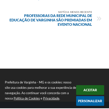
NOTÍCIA MENOS RECENTE
PROFESSORAS DA REDE MUNICIPAL DE
EDUCAÇÃO DE VARGINHA SÃO PREMIADAS EM
EVENTO NACIONAL
Prefeitura de Varginha - MG e os cookies: nosso
site usa cookies para melhorar a sua experiência de
ACEITAR
navegação. Ao continuar você concorda com a
nossa
Política de Cookies
e
Privacidade
.
PERSONALIZAR