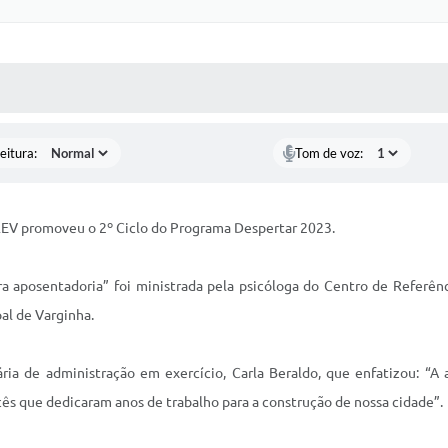
 MÍDIAS
RECEBA NOTÍCIAS
eitura:
Tom de voz:
REV promoveu o 2º Ciclo do Programa Despertar 2023.
ra aposentadoria” foi ministrada pela psicóloga do Centro de Referênc
pal de Varginha.
ária de administração em exercício, Carla Beraldo, que enfatizou: “
cês que dedicaram anos de trabalho para a construção de nossa cidade”.