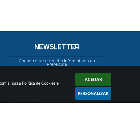
NEWSLETTER
Cadastre-se e receba informativos da
Prefeitura
ACEITAR
 com a nossa
Política de Cookies
e
PERSONALIZAR
CADASTRAR