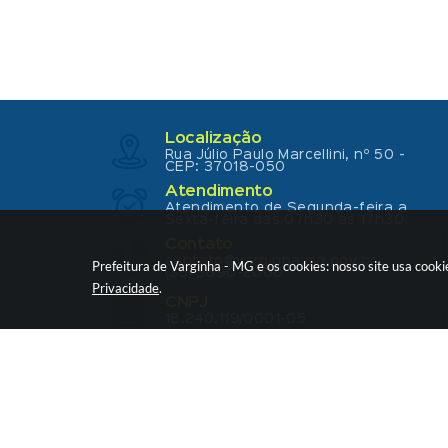
Localização
Rua Júlio Paulo Marcellini, nº 50 -
CEP: 37018-050
Atendimento
Atendimento de Segunda-feira a
Sexta-feira das 07h30 as 17h30
Contato
contato@varginha.mg.gov.br
Prefeitura de Varginha - MG e os cookies: nosso site usa coo
(35) 3690-2000
Privacidade
.
CNPJ
18.240.119/0001-05