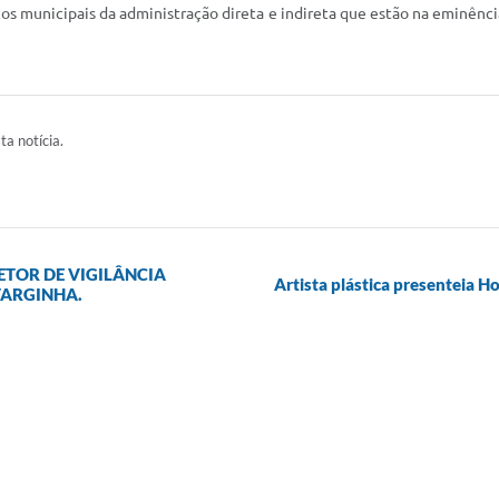
os municipais da administração direta e indireta que estão na eminênci
ta notícia.
TOR DE VIGILÂNCIA
Artista plástica presenteia 
VARGINHA.