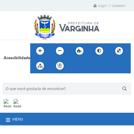
Login / Cadastro
Acessibilidade
BUSCA DO SITE:
MENU