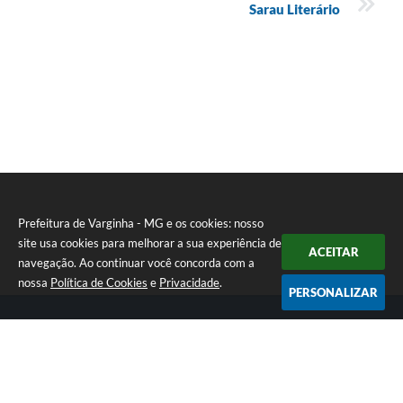
Sarau Literário
Prefeitura de Varginha - MG e os cookies: nosso
site usa cookies para melhorar a sua experiência de
ACEITAR
navegação. Ao continuar você concorda com a
nossa
Política de Cookies
e
Privacidade
.
PERSONALIZAR
Telefone: (35) 3690-2000
Endereço: Rua Júlio Paulo Marcellini, nº 50 | CEP: 37018-050
Atendimento de Segunda-feira a Sexta-feira das 07h30 as 17h30
CNPJ: 18.240.119/0001-05
Prefeitura de Varginha - MG