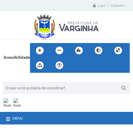
Login / Cadastro
Acessibilidade
BUSCA DO SITE:
MENU