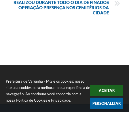
REALIZOU DURANTE TODO O DIA DE FINADOS
OPERAÇÃO PRESENÇA NOS CEMITÉRIOS DA
CIDADE
Prefeitura de Varginha - MG e os cookies: nosso
site usa cookies para melhorar a sua experiência de
ACEITAR
navegação. Ao continuar você concorda com a
nossa
Política de Cookies
e
Privacidade
.
PERSONALIZAR
Telefone: (35) 3690-2000
Endereço: Rua Júlio Paulo Marcellini, nº 50 | CEP: 37018-050
Atendimento de Segunda-feira a Sexta-feira das 07h30 as 17h30
CNPJ: 18.240.119/0001-05