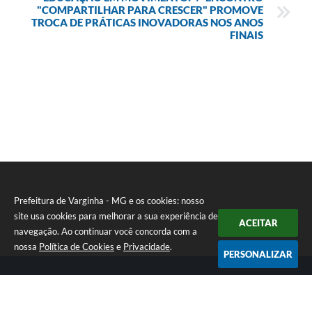
"COMPARTILHAR PARA CRESCER" PROMOVE
TROCA DE PRÁTICAS INOVADORAS NOS ANOS
FINAIS
Prefeitura de Varginha - MG e os cookies: nosso
site usa cookies para melhorar a sua experiência de
ACEITAR
navegação. Ao continuar você concorda com a
nossa
Política de Cookies
e
Privacidade
.
PERSONALIZAR
Telefone: (35) 3690-2000
Endereço: Rua Júlio Paulo Marcellini, nº 50 | CEP: 37018-050
Atendimento de Segunda-feira a Sexta-feira das 07h30 as 17h30