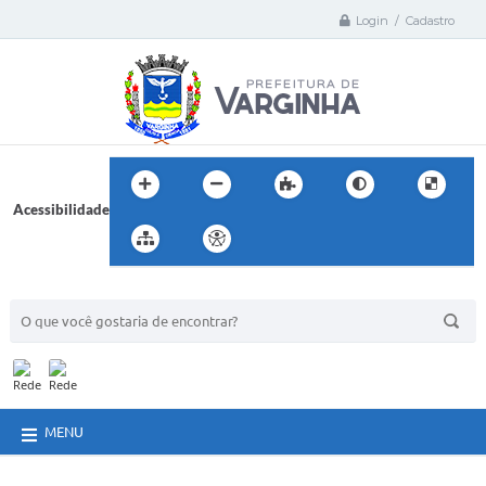
Login / Cadastro
Acessibilidade
BUSCA DO SITE:
MENU